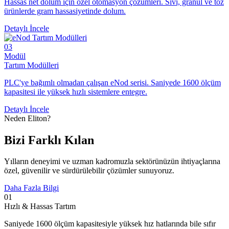
Hassas net dolum için özel otomasyon çözümleri. Sıvı, granül ve toz
ürünlerde gram hassasiyetinde dolum.
Detaylı İncele
03
Modül
Tartım Modülleri
PLC'ye bağımlı olmadan çalışan eNod serisi. Saniyede 1600 ölçüm
kapasitesi ile yüksek hızlı sistemlere entegre.
Detaylı İncele
Neden Eliton?
Bizi
Farklı Kılan
Yılların deneyimi ve uzman kadromuzla sektörünüzün ihtiyaçlarına
özel, güvenilir ve sürdürülebilir çözümler sunuyoruz.
Daha Fazla Bilgi
01
Hızlı & Hassas Tartım
Saniyede 1600 ölçüm kapasitesiyle yüksek hız hatlarında bile sıfır