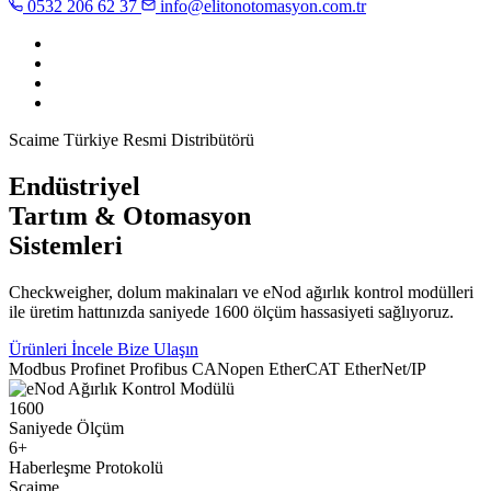
0532 206 62 37
info@elitonotomasyon.com.tr
Scaime Türkiye Resmi Distribütörü
Endüstriyel
Tartım & Otomasyon
Sistemleri
Checkweigher, dolum makinaları ve eNod ağırlık kontrol modülleri
ile üretim hattınızda saniyede 1600 ölçüm hassasiyeti sağlıyoruz.
Ürünleri İncele
Bize Ulaşın
Modbus
Profinet
Profibus
CANopen
EtherCAT
EtherNet/IP
1600
Saniyede Ölçüm
6+
Haberleşme Protokolü
Scaime