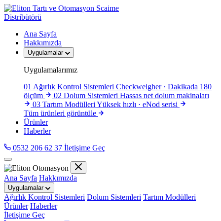
Scaime
Distribütörü
Ana Sayfa
Hakkımızda
Uygulamalar
Uygulamalarımız
01
Ağırlık Kontrol Sistemleri
Checkweigher · Dakikada 180
ölçüm
02
Dolum Sistemleri
Hassas net dolum makinaları
03
Tartım Modülleri
Yüksek hızlı · eNod serisi
Tüm ürünleri görüntüle
Ürünler
Haberler
0532 206 62 37
İletişime Geç
Ana Sayfa
Hakkımızda
Uygulamalar
Ağırlık Kontrol Sistemleri
Dolum Sistemleri
Tartım Modülleri
Ürünler
Haberler
İletişime Geç