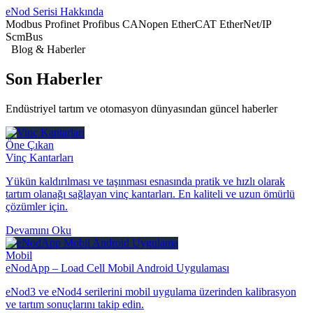
eNod Serisi Hakkında
Modbus
Profinet
Profibus
CANopen
EtherCAT
EtherNet/IP
ScmBus
Blog & Haberler
Son
Haberler
Endüstriyel tartım ve otomasyon dünyasından güncel haberler
Öne Çıkan
Vinç Kantarları
Yükün kaldırılması ve taşınması esnasında pratik ve hızlı olarak
tartım olanağı sağlayan vinç kantarları. En kaliteli ve uzun ömürlü
çözümler için.
Devamını Oku
Mobil
eNodApp – Load Cell Mobil Android Uygulaması
eNod3 ve eNod4 serilerini mobil uygulama üzerinden kalibrasyon
ve tartım sonuçlarını takip edin.