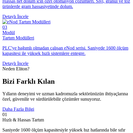
Hassas net dolum için özel otomasyon çözümleri. Sıvı, granül ve toz
ürünlerde gram hassasiyetinde dolum.
Detaylı İncele
03
Modül
Tartım Modülleri
PLC'ye bağımlı olmadan çalışan eNod serisi. Saniyede 1600 ölçüm
kapasitesi ile yüksek hızlı sistemlere entegre.
Detaylı İncele
Neden Eliton?
Bizi
Farklı Kılan
Yılların deneyimi ve uzman kadromuzla sektörünüzün ihtiyaçlarına
özel, güvenilir ve sürdürülebilir çözümler sunuyoruz.
Daha Fazla Bilgi
01
Hızlı & Hassas Tartım
Saniyede 1600 ölçüm kapasitesiyle yüksek hız hatlarında bile sıfır