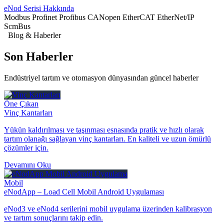
eNod Serisi Hakkında
Modbus
Profinet
Profibus
CANopen
EtherCAT
EtherNet/IP
ScmBus
Blog & Haberler
Son
Haberler
Endüstriyel tartım ve otomasyon dünyasından güncel haberler
Öne Çıkan
Vinç Kantarları
Yükün kaldırılması ve taşınması esnasında pratik ve hızlı olarak
tartım olanağı sağlayan vinç kantarları. En kaliteli ve uzun ömürlü
çözümler için.
Devamını Oku
Mobil
eNodApp – Load Cell Mobil Android Uygulaması
eNod3 ve eNod4 serilerini mobil uygulama üzerinden kalibrasyon
ve tartım sonuçlarını takip edin.