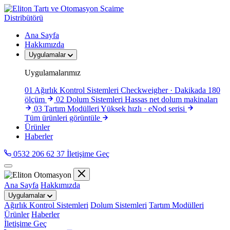
Scaime
Distribütörü
Ana Sayfa
Hakkımızda
Uygulamalar
Uygulamalarımız
01
Ağırlık Kontrol Sistemleri
Checkweigher · Dakikada 180
ölçüm
02
Dolum Sistemleri
Hassas net dolum makinaları
03
Tartım Modülleri
Yüksek hızlı · eNod serisi
Tüm ürünleri görüntüle
Ürünler
Haberler
0532 206 62 37
İletişime Geç
Ana Sayfa
Hakkımızda
Uygulamalar
Ağırlık Kontrol Sistemleri
Dolum Sistemleri
Tartım Modülleri
Ürünler
Haberler
İletişime Geç