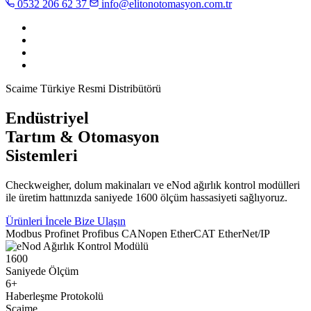
0532 206 62 37
info@elitonotomasyon.com.tr
Scaime Türkiye Resmi Distribütörü
Endüstriyel
Tartım & Otomasyon
Sistemleri
Checkweigher, dolum makinaları ve eNod ağırlık kontrol modülleri
ile üretim hattınızda saniyede 1600 ölçüm hassasiyeti sağlıyoruz.
Ürünleri İncele
Bize Ulaşın
Modbus
Profinet
Profibus
CANopen
EtherCAT
EtherNet/IP
1600
Saniyede Ölçüm
6+
Haberleşme Protokolü
Scaime