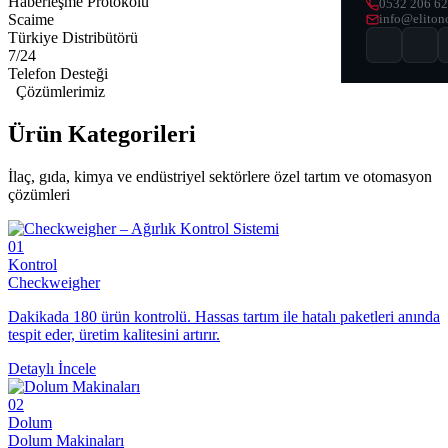
Haberleşme Protokolü
0532 206 62
Scaime
info@eliton
Türkiye Distribütörü
7/24
Telefon Desteği
Çözümlerimiz
Ürün
Kategorileri
İlaç, gıda, kimya ve endüstriyel sektörlere özel tartım ve otomasyon
çözümleri
01
Kontrol
Checkweigher
Dakikada 180 ürün kontrolü. Hassas tartım ile hatalı paketleri anında
tespit eder, üretim kalitesini artırır.
Detaylı İncele
02
Dolum
Dolum Makinaları