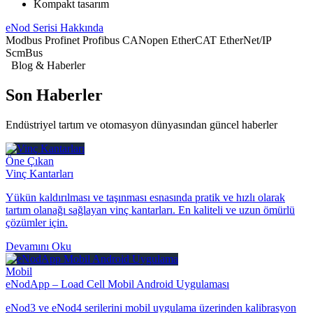
Kompakt tasarım
eNod Serisi Hakkında
Modbus
Profinet
Profibus
CANopen
EtherCAT
EtherNet/IP
ScmBus
Blog & Haberler
Son
Haberler
Endüstriyel tartım ve otomasyon dünyasından güncel haberler
Öne Çıkan
Vinç Kantarları
Yükün kaldırılması ve taşınması esnasında pratik ve hızlı olarak
tartım olanağı sağlayan vinç kantarları. En kaliteli ve uzun ömürlü
çözümler için.
Devamını Oku
Mobil
eNodApp – Load Cell Mobil Android Uygulaması
eNod3 ve eNod4 serilerini mobil uygulama üzerinden kalibrasyon