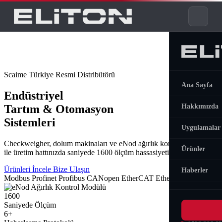
Scaime Türkiye Resmi Distribütörü
Ana Sayfa
Endüstriyel
Tartım & Otomasyon
Hakkımızda
Sistemleri
Uygulamalar
Checkweigher, dolum makinaları ve eNod ağırlık kontrol modülleri
Ağırlık Kont
Ürünler
ile üretim hattınızda saniyede 1600 ölçüm hassasiyeti sağlıyoruz.
Dolum Siste
Ürünleri İncele
Bize Ulaşın
Haberler
Modbus
Profinet
Profibus
CANopen
EtherCAT
EtherNet/IP
Tartım Modü
1600
Saniyede Ölçüm
6+