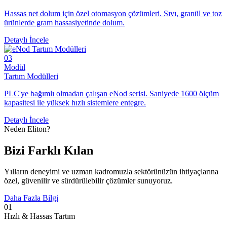
Hassas net dolum için özel otomasyon çözümleri. Sıvı, granül ve toz
ürünlerde gram hassasiyetinde dolum.
Detaylı İncele
03
Modül
Tartım Modülleri
PLC'ye bağımlı olmadan çalışan eNod serisi. Saniyede 1600 ölçüm
kapasitesi ile yüksek hızlı sistemlere entegre.
Detaylı İncele
Neden Eliton?
Bizi
Farklı Kılan
Yılların deneyimi ve uzman kadromuzla sektörünüzün ihtiyaçlarına
özel, güvenilir ve sürdürülebilir çözümler sunuyoruz.
Daha Fazla Bilgi
01
Hızlı & Hassas Tartım